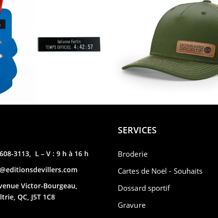
SERVICES
608-3113
,
L – V : 9 h à 16 h
Broderie
o@editionsdevillers.com
Cartes de Noël - Souhaits
venue Victor-Bourgeau,
Dossard sportif
ltrie, QC, J5T 1C8
Gravure