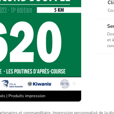
Cl

Cou
Ser

Dos
et 
cond
més
|
Produits impression
rtenaires et commanditaire. Impression personnalisé de la dis