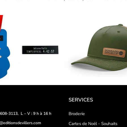
SERVICES
-608-3113
,
L – V : 9 h à 16 h
Broderie
o@editionsdevillers.com
Cartes de Noël - Souhaits