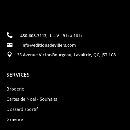

450-608-3113
,
L – V : 9 h à 16 h

info@editionsdevillers.com

35 Avenue Victor-Bourgeau, Lavaltrie, QC, J5T 1C8
SERVICES
Broderie
Cartes de Noël - Souhaits
Dossard sportif
Gravure