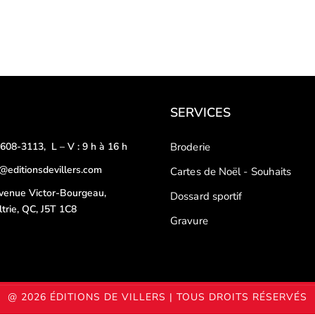
SERVICES
-608-3113
,
L – V : 9 h à 16 h
Broderie
o@editionsdevillers.com
Cartes de Noël - Souhaits
venue Victor-Bourgeau,
Dossard sportif
ltrie, QC, J5T 1C8
Gravure
@ 2026 ÉDITIONS DE VILLERS | TOUS DROITS RÉSERVÉS