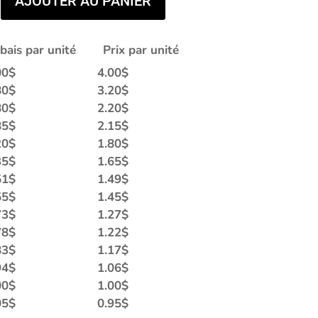
AJOUTER AU PANIER
bais par unité
Prix par unité
00
$
4.00
$
80
$
3.20
$
80
$
2.20
$
85
$
2.15
$
20
$
1.80
$
35
$
1.65
$
51
$
1.49
$
55
$
1.45
$
73
$
1.27
$
78
$
1.22
$
83
$
1.17
$
94
$
1.06
$
00
$
1.00
$
05
$
0.95
$