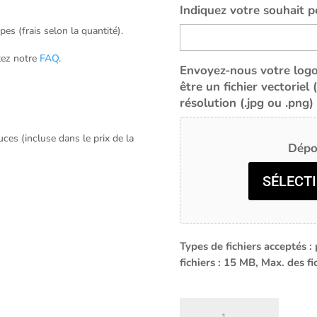
Indiquez votre souhait p
es (frais selon la quantité).
tez notre
FAQ
.
Envoyez-nous votre logo 
être un fichier vectoriel
résolution (.jpg ou .png)
ces (incluse dans le prix de la
Dépos
SÉLECTI
Types de fichiers acceptés : p
fichiers : 15 MB, Max. des fic
quantité