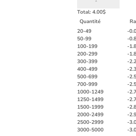
de
SDE-
Total:
4.00
$
1430
Quantité
Ra
|
LA
20-49
-
0.
50-99
-
0.
100-199
-
1.
200-299
-
1.
300-399
-
2.
400-499
-
2.
500-699
-
2.
700-999
-
2.
1000-1249
-
2.
1250-1499
-
2.
1500-1999
-
2.
2000-2499
-
2.
2500-2999
-
3.
3000-5000
-
3.