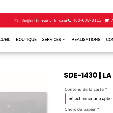
450-608-3113
info@editionsdevillers.com
CUEIL
BOUTIQUE
SERVICES
RÉALISATIONS
CO
SDE-1430 | LA
Contenu de la carte
*
Choix du papier
*