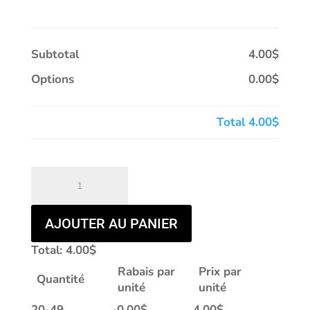
Subtotal
4.00$
Options
0.00$
Total
4.00$
quantité
de
EDV-
1400
AJOUTER AU PANIER
|
Total:
4.00
$
SINCÈREMENT
Rabais par
Prix par
Quantité
unité
unité
20-49
-
0.00
$
4.00
$