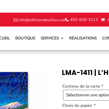
450-608-3113
info@editionsdevillers.com
CUEIL
BOUTIQUE
SERVICES
RÉALISATIONS
CO
LMA-1411 | L’
Contenu de la carte
*
Choix du papier
*