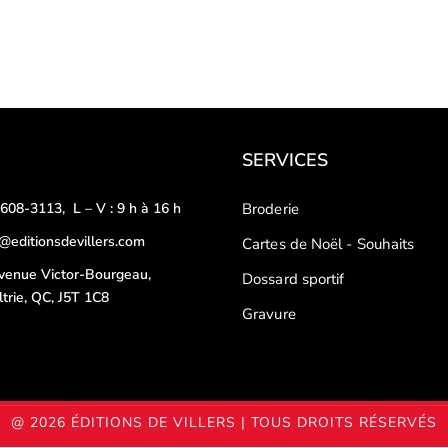
SERVICES
-608-3113
,
L – V : 9 h à 16 h
Broderie
o@editionsdevillers.com
Cartes de Noël - Souhaits
venue Victor-Bourgeau,
Dossard sportif
ltrie, QC, J5T 1C8
Gravure
@ 2026 ÉDITIONS DE VILLERS | TOUS DROITS RÉSERVÉS