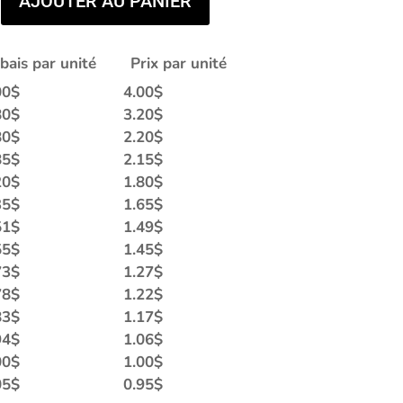
AJOUTER AU PANIER
bais par unité
Prix par unité
00
$
4.00
$
80
$
3.20
$
80
$
2.20
$
85
$
2.15
$
20
$
1.80
$
35
$
1.65
$
51
$
1.49
$
55
$
1.45
$
73
$
1.27
$
78
$
1.22
$
83
$
1.17
$
94
$
1.06
$
00
$
1.00
$
05
$
0.95
$