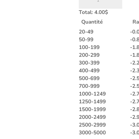
de
LMA-
Total:
4.00
$
1411
Quantité
Ra
|
L'HEURE
20-49
-
0.
BLEUE
50-99
-
0.
100-199
-
1.
200-299
-
1.
300-399
-
2.
400-499
-
2.
500-699
-
2.
700-999
-
2.
1000-1249
-
2.
1250-1499
-
2.
1500-1999
-
2.
2000-2499
-
2.
2500-2999
-
3.
3000-5000
-
3.