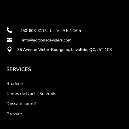

450-608-3113
,
L – V : 9 h à 16 h

info@editionsdevillers.com

35 Avenue Victor-Bourgeau, Lavaltrie, QC, J5T 1C8
SERVICES
Broderie
Cartes de Noël - Souhaits
Dossard sportif
Gravure