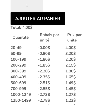
quantité
de
LAC-
1423
AJOUTER AU PANIER
Total:
4.00
$
Rabais par
Prix par
Quantité
unité
unité
20-49
-
0.00
$
4.00
$
50-99
-
0.80
$
3.20
$
100-199
-
1.80
$
2.20
$
200-299
-
1.85
$
2.15
$
300-399
-
2.20
$
1.80
$
400-499
-
2.35
$
1.65
$
500-699
-
2.51
$
1.49
$
700-999
-
2.55
$
1.45
$
1000-1249
-
2.73
$
1.27
$
1250-1499
-
2.78
$
1.22
$