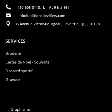

450-608-3113
,
L – V : 9 h à 16 h

info@editionsdevillers.com

35 Avenue Victor-Bourgeau, Lavaltrie, QC, J5T 1C8
SERVICES
Broderie
Cartes de Noël - Souhaits
Dossard sportif
Gravure
Graphisme