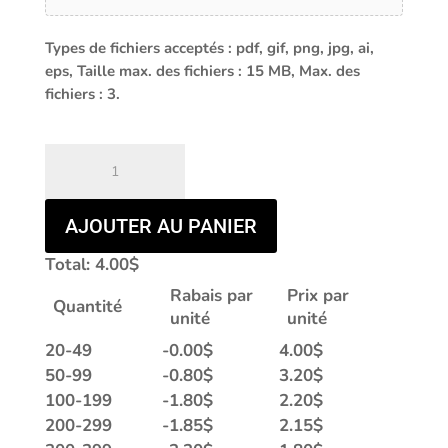
Types de fichiers acceptés : pdf, gif, png, jpg, ai,
eps, Taille max. des fichiers : 15 MB, Max. des
fichiers : 3.
quantité
de
EDV-
1470C
AJOUTER AU PANIER
|
Total:
4.00
$
CARRÉ
|
Rabais par
Prix par
Quantité
ANNIVERSAIRE
unité
unité
EN
20-49
-
0.00
$
4.00
$
BOITE
50-99
-
0.80
$
3.20
$
100-199
-
1.80
$
2.20
$
200-299
-
1.85
$
2.15
$