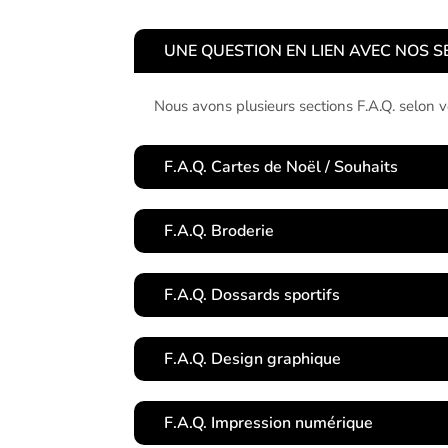
UNE QUESTION EN LIEN AVEC NOS S
Nous avons plusieurs sections F.A.Q. selon 
F.A.Q. Cartes de Noël / Souhaits
F.A.Q. Broderie
F.A.Q. Dossards sportifs
F.A.Q. Design graphique
F.A.Q. Impression numérique