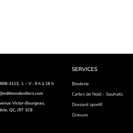
SERVICES
-608-3113
,
L – V : 9 h à 16 h
Broderie
o@editionsdevillers.com
Cartes de Noël - Souhaits
venue Victor-Bourgeau,
Dossard sportif
ltrie, QC, J5T 1C8
Gravure