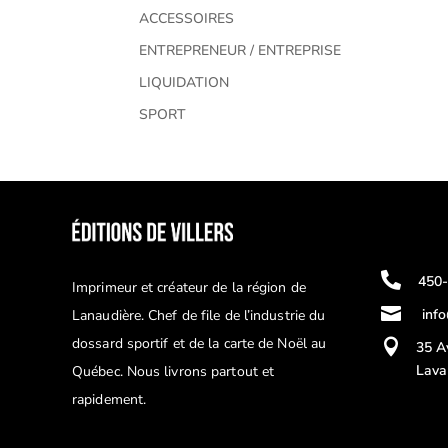
ACCESSOIRES
ENTREPRENEUR / ENTREPRISE
LIQUIDATION
SPORT

450
Imprimeur et créateur de la région de

inf
Lanaudière. Chef de file de l’industrie du
dossard sportif et de la carte de Noël au

35 A
Lava
Québec. Nous livrons partout et
rapidement.