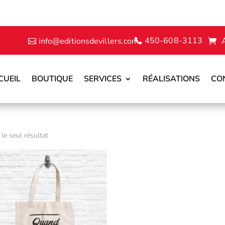
450-608-3113
info@editionsdevillers.com
CUEIL
BOUTIQUE
SERVICES
RÉALISATIONS
CO
 le seul résultat